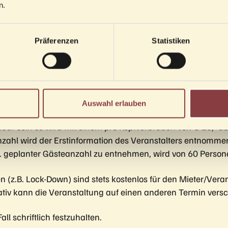
n.
Präferenzen
Statistiken
chten Umsatzes
chten Umsatzes
chten Umsatzes in Rechnung gestellt.
Auswahl erlauben
r sein so wird mit einem pro Kopfverbrauch von € 25,- abg
zahl wird der Erstinformation des Veranstalters entnomme
l. geplanter Gästeanzahl zu entnehmen, wird von 60 Pers
.B. Lock-Down) sind stets kostenlos für den Mieter/Veranst
rnativ kann die Veranstaltung auf einen anderen Termin ver
 schriftlich festzuhalten.