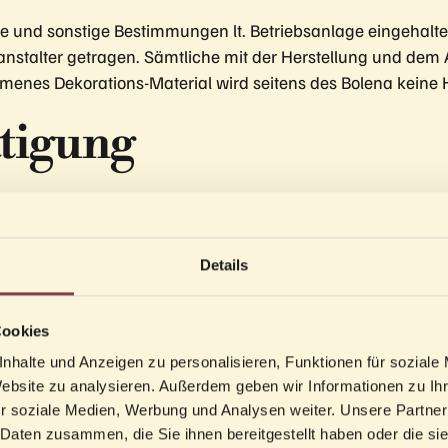
e und sonstige Bestimmungen lt. Betriebsanlage eingehalten
anstalter getragen. Sämtliche mit der Herstellung und de
menes Dekorations-Material wird seitens des Bolena kein
tigung
aution verpflichtet sich der Veranstalter/Mieter sich zur A
s Hinterlegen einer Kaution ist entweder mittels Banküberw
ner Bestätigung per E-Mail gilt der vereinbarte Termin berei
Details
Cookies
nhalte und Anzeigen zu personalisieren, Funktionen für soziale
Website zu analysieren. Außerdem geben wir Informationen zu I
 eines gebuchten Events können dem Mieter/Veranstalter S
r soziale Medien, Werbung und Analysen weiter. Unsere Partner
 Daten zusammen, die Sie ihnen bereitgestellt haben oder die s