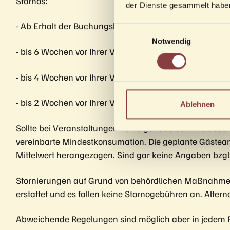
Stornos:
der Dienste gesammelt habe
- Ab Erhalt der Buchungsbestätigung per Mail: € 300,-
Einwilligungsauswahl
Notwendig
- bis 6 Wochen vor Ihrer Veranstaltung 50% des gebu
- bis 4 Wochen vor Ihrer Veranstaltung 75% des gebu
- bis 2 Wochen vor Ihrer Veranstaltung 100% des gebu
Ablehnen
Sollte bei Veranstaltungen keine genaue Summe absehba
vereinbarte Mindestkonsumation. Die geplante Gästean
Mittelwert herangezogen. Sind gar keine Angaben bzg
Stornierungen auf Grund von behördlichen Maßnahmen (z
erstattet und es fallen keine Stornogebühren an. Alte
Abweichende Regelungen sind möglich aber in jedem Fall