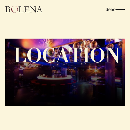
de
en
LOCATION