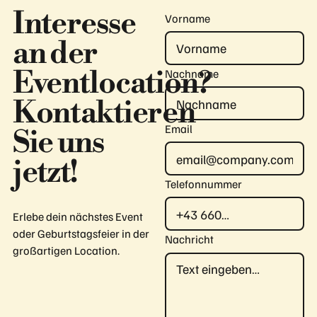
Interesse
Vorname
an der
Eventlocation?
Nachname
Kontaktieren
Email
Sie uns
jetzt!
Telefonnummer
Erlebe dein nächstes Event
oder Geburtstagsfeier in der
Nachricht
großartigen Location.