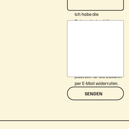
Ich habe die
Datenschutzerklärung
zur Kenntnis genommen.
Ich stimme zu, dass
meine Angaben und
Daten zur Beantwortung
meiner Anfrage
verarbeitet werden. Ich
kann meine Einwilligung
jederzeit für die Zukunft
per E-Mail widerrufen.
SENDEN
Footer