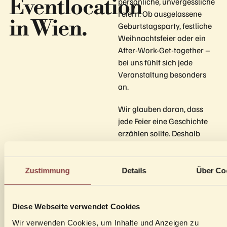
Eventlocation
persönliche, unvergessliche
Feiern. Ob ausgelassene
in Wien.
Geburtstagsparty, festliche
Weihnachtsfeier oder ein
After-Work-Get-together –
bei uns fühlt sich jede
Veranstaltung besonders
an.
Wir glauben daran, dass
jede Feier eine Geschichte
erzählen sollte. Deshalb
unterstützen wir dich dabei,
deinen Abend so zu
gestalten, wie du es dir
Zustimmung
Details
Über Co
wünschst – mit viel Liebe
zum Detail, einem offenen
Ohr für deine Ideen und
Diese Webseite verwendet Cookies
einem Team, das dafür sorgt,
Wir verwenden Cookies, um Inhalte und Anzeigen zu