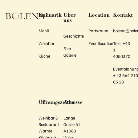
Kulinarik
Über
Location
Kontakt
uns
Menü
Partyraum
bolena@bole
Geschichte
Weinbar
Eventlocation
Tele: +43
Foto
1
Galerie
Küche
4050370
Eventplanun
+ 43 664 21
85 18
Öffnungszeiten
Adresse
Weinbar &
Lange
Restaurant
Gasse 61 -
Warme
A1080
Küche ab
Wien